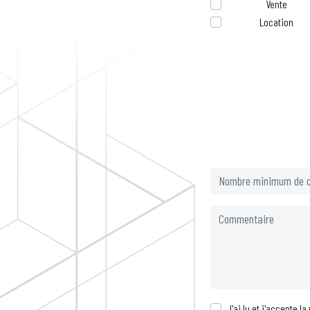
Vente
Location
J'ai lu et j'accepte l